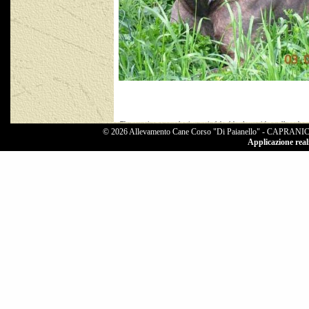
The commitment to selecting typical, healthy dogs with excellent charac
© 2026 Allevamento Cane Corso "Di Paianello" - CAPRANIC
bloodlin
Applicazione reali