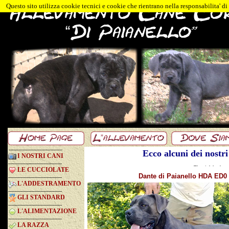
Questo sito utilizza cookie tecnici e cookie che rientrano nella responsabilita' d
-----------------------------------
Ecco alcuni dei nostr
I NOSTRI CANI
-----------------------------------
The pink leather 
LE CUCCIOLATE
Dante di Paianello HDA ED0
-----------------------------------
L'ADDESTRAMENTO
-----------------------------------
GLI STANDARD
-----------------------------------
L'ALIMENTAZIONE
-----------------------------------
LA RAZZA