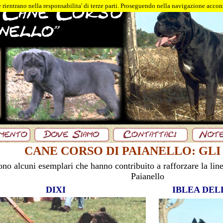
 rientrano nella responsabilita' di terze parti. Proseguendo nella navigazione accons
CANE CORSO DI PAIANELLO: GLI
ono alcuni esemplari che hanno contribuito a rafforzare la line
Paianello
DIXI
IBLEA DEL