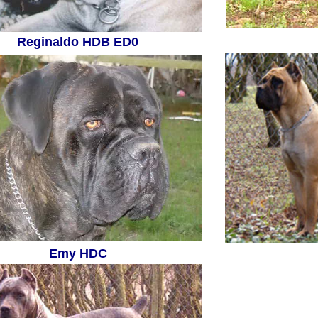
Reginaldo HDB ED0
Emy HDC