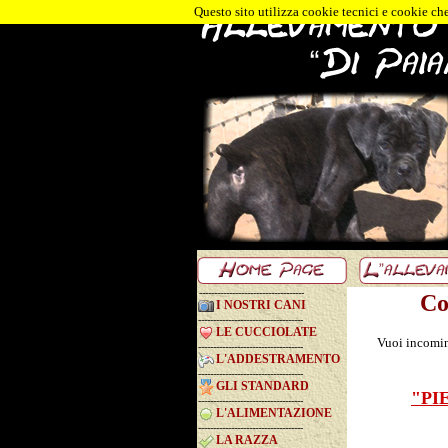
Questo sito utilizza cookie tecnici e cookie che
-----------------------------------
Co
I NOSTRI CANI
-----------------------------------
LE CUCCIOLATE
Vuoi incominc
-----------------------------------
L'ADDESTRAMENTO
-----------------------------------
GLI STANDARD
"PI
-----------------------------------
L'ALIMENTAZIONE
-----------------------------------
LA RAZZA