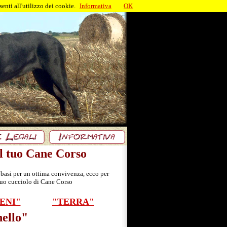
enti all'utilizzo dei cookie.
Informativa
OK
il tuo Cane Corso
e basi per un ottima convivenza, ecco per
 tuo cucciolo di Cane Corso
ENI"
"TERRA"
ello"