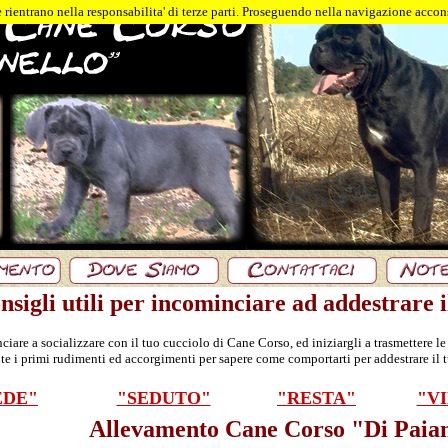
 rientrano nella responsabilita' di terze parti. Proseguendo nella navigazione accons
nsigli utili per incominciare ad addestrare 
iare a socializzare con il tuo cucciolo di Cane Corso, ed iniziargli a trasmettere l
te i primi rudimenti ed accorgimenti per sapere come comportarti per addestrare il
EDE"
"SEDUTO"
"RESTA"
"VI
Allevamento Cane Corso "Di Paian